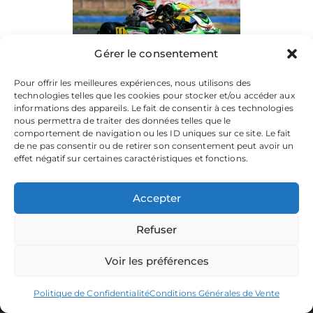
Gérer le consentement
Pour offrir les meilleures expériences, nous utilisons des
technologies telles que les cookies pour stocker et/ou accéder aux
informations des appareils. Le fait de consentir à ces technologies
nous permettra de traiter des données telles que le
comportement de navigation ou les ID uniques sur ce site. Le fait
de ne pas consentir ou de retirer son consentement peut avoir un
effet négatif sur certaines caractéristiques et fonctions.
Accepter
Refuser
La plateforme dédiée à vos souvenirs de karting.
Parcourez les albums, téléchargez vos images, et partagez
votre passion.
Voir les préférences
Focusontrack © 2026. All rights reserved. |
Politique de Confidentialité
Conditions Générales de Vente
Producted by
TWENTY-ONE CREATION