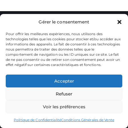
Gérer le consentement
Pour offrir les meilleures expériences, nous utilisons des
technologies telles que les cookies pour stocker et/ou accéder aux
informations des appareils. Le fait de consentir à ces technologies
nous permettra de traiter des données telles que le
La plateforme dédiée à vos souvenirs de karting.
Parcourez les albums, téléchargez vos images, et partagez
comportement de navigation ou les ID uniques sur ce site. Le fait
votre passion.
de ne pas consentir ou de retirer son consentement peut avoir un
effet négatif sur certaines caractéristiques et fonctions.
Focusontrack © 2026. All rights reserved. |
Producted by
TWENTY-ONE CREATION
Accepter
Refuser
Voir les préférences
Politique de Confidentialité
Conditions Générales de Vente