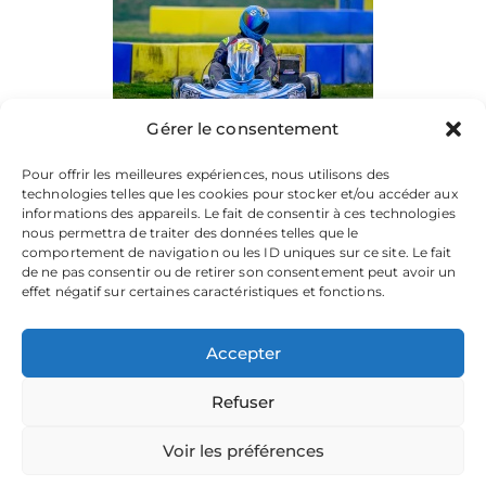
Gérer le consentement
Pour offrir les meilleures expériences, nous utilisons des
technologies telles que les cookies pour stocker et/ou accéder aux
informations des appareils. Le fait de consentir à ces technologies
nous permettra de traiter des données telles que le
comportement de navigation ou les ID uniques sur ce site. Le fait
de ne pas consentir ou de retirer son consentement peut avoir un
effet négatif sur certaines caractéristiques et fonctions.
Accepter
Refuser
La plateforme dédiée à vos souvenirs de karting.
Parcourez les albums, téléchargez vos images, et partagez
votre passion.
Voir les préférences
Focusontrack © 2026. All rights reserved. |