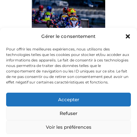
Gérer le consentement
Pour offrir les meilleures expériences, nous utilisons des
technologies telles que les cookies pour stocker et/ou accéder aux
informations des appareils. Le fait de consentir à ces technologies
nous permettra de traiter des données telles que le
comportement de navigation ou les ID uniques sur ce site. Le fait
de ne pas consentir ou de retirer son consentement peut avoir un
effet négatif sur certaines caractéristiques et fonctions.
Accepter
Refuser
La plateforme dédiée à vos souvenirs de karting.
Parcourez les albums, téléchargez vos images, et partagez
votre passion.
Voir les préférences
Focusontrack © 2026. All rights reserved. |