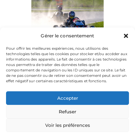
Gérer le consentement
Pour offrir les meilleures expériences, nous utilisons des
technologies telles que les cookies pour stocker et/ou accéder aux
informations des appareils. Le fait de consentir à ces technologies
nous permettra de traiter des données telles que le
comportement de navigation ou les ID uniques sur ce site. Le fait
de ne pas consentir ou de retirer son consentement peut avoir un
effet négatif sur certaines caractéristiques et fonctions.
Accepter
Refuser
La plateforme dédiée à vos souvenirs de karting.
Parcourez les albums, téléchargez vos images, et partagez
votre passion.
Voir les préférences
Focusontrack © 2026. All rights reserved. |