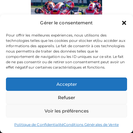
Gérer le consentement
Pour offrir les meilleures expériences, nous utilisons des
technologies telles que les cookies pour stocker et/ou accéder aux
informations des appareils. Le fait de consentir à ces technologies
nous permettra de traiter des données telles que le
comportement de navigation ou les ID uniques sur ce site. Le fait
de ne pas consentir ou de retirer son consentement peut avoir un
effet négatif sur certaines caractéristiques et fonctions.
Accepter
Refuser
La plateforme dédiée à vos souvenirs de karting.
Parcourez les albums, téléchargez vos images, et partagez
votre passion.
Voir les préférences
Focusontrack © 2026. All rights reserved. |
Politique de Confidentialité
Conditions Générales de Vente
Producted by
TWENTY-ONE CREATION