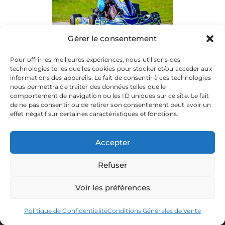
Gérer le consentement
Pour offrir les meilleures expériences, nous utilisons des
technologies telles que les cookies pour stocker et/ou accéder aux
informations des appareils. Le fait de consentir à ces technologies
nous permettra de traiter des données telles que le
comportement de navigation ou les ID uniques sur ce site. Le fait
de ne pas consentir ou de retirer son consentement peut avoir un
effet négatif sur certaines caractéristiques et fonctions.
Accepter
Refuser
La plateforme dédiée à vos souvenirs de karting.
Parcourez les albums, téléchargez vos images, et partagez
votre passion.
Voir les préférences
Focusontrack © 2026. All rights reserved. |
Politique de Confidentialité
Conditions Générales de Vente
Producted by
TWENTY-ONE CREATION