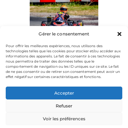
Gérer le consentement
Pour offrir les meilleures expériences, nous utilisons des
technologies telles que les cookies pour stocker et/ou accéder aux
informations des appareils. Le fait de consentir à ces technologies
nous permettra de traiter des données telles que le
comportement de navigation ou les ID uniques sur ce site. Le fait
de ne pas consentir ou de retirer son consentement peut avoir un
effet négatif sur certaines caractéristiques et fonctions.
Accepter
Refuser
La plateforme dédiée à vos souvenirs de karting.
Parcourez les albums, téléchargez vos images, et partagez
votre passion.
Voir les préférences
Focusontrack © 2026. All rights reserved. |