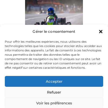
Gérer le consentement
Pour offrir les meilleures expériences, nous utilisons des
technologies telles que les cookies pour stocker et/ou accéder aux
informations des appareils. Le fait de consentir à ces technologies
nous permettra de traiter des données telles que le
comportement de navigation ou les ID uniques sur ce site. Le fait
de ne pas consentir ou de retirer son consentement peut avoir un
effet négatif sur certaines caractéristiques et fonctions.
Accepter
Refuser
La plateforme dédiée à vos souvenirs de karting.
Parcourez les albums, téléchargez vos images, et partagez
votre passion.
Voir les préférences