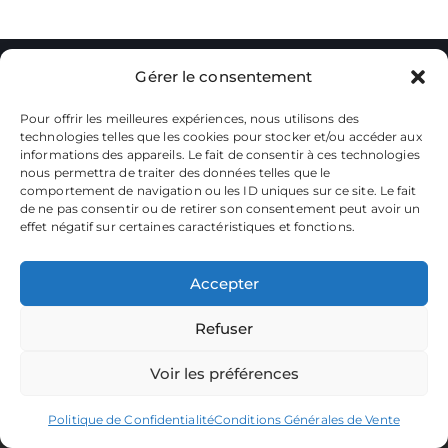
Gérer le consentement
Pour offrir les meilleures expériences, nous utilisons des
technologies telles que les cookies pour stocker et/ou accéder aux
informations des appareils. Le fait de consentir à ces technologies
nous permettra de traiter des données telles que le
La plateforme dédiée à vos souvenirs de karting.
Parcourez les albums, téléchargez vos images, et partagez
comportement de navigation ou les ID uniques sur ce site. Le fait
votre passion.
de ne pas consentir ou de retirer son consentement peut avoir un
effet négatif sur certaines caractéristiques et fonctions.
Focusontrack © 2026. All rights reserved. |
Producted by
TWENTY-ONE CREATION
Accepter
Refuser
Voir les préférences
Politique de Confidentialité
Conditions Générales de Vente