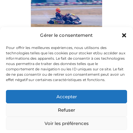
Gérer le consentement
Pour offrir les meilleures expériences, nous utilisons des
technologies telles que les cookies pour stocker et/ou accéder aux
informations des appareils. Le fait de consentir à ces technologies
nous permettra de traiter des données telles que le
comportement de navigation ou les ID uniques sur ce site. Le fait
de ne pas consentir ou de retirer son consentement peut avoir un
effet négatif sur certaines caractéristiques et fonctions.
Accepter
Refuser
La plateforme dédiée à vos souvenirs de karting.
Parcourez les albums, téléchargez vos images, et partagez
votre passion.
Voir les préférences
Focusontrack © 2026. All rights reserved. |