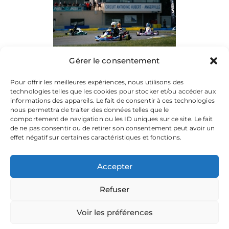
Gérer le consentement
Pour offrir les meilleures expériences, nous utilisons des
technologies telles que les cookies pour stocker et/ou accéder aux
informations des appareils. Le fait de consentir à ces technologies
nous permettra de traiter des données telles que le
comportement de navigation ou les ID uniques sur ce site. Le fait
de ne pas consentir ou de retirer son consentement peut avoir un
effet négatif sur certaines caractéristiques et fonctions.
Accepter
Refuser
La plateforme dédiée à vos souvenirs de karting.
Parcourez les albums, téléchargez vos images, et partagez
votre passion.
Voir les préférences
Focusontrack © 2026. All rights reserved. |