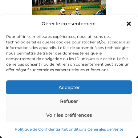
Gérer le consentement
Pour offrir les meilleures expériences, nous utilisons des
technologies telles que les cookies pour stocker et/ou accéder aux
informations des appareils. Le fait de consentir à ces technologies
nous permettra de traiter des données telles que le
comportement de navigation ou les ID uniques sur ce site. Le fait
de ne pas consentir ou de retirer son consentement peut avoir un
effet négatif sur certaines caractéristiques et fonctions.
Accepter
Refuser
La plateforme dédiée à vos souvenirs de karting.
Parcourez les albums, téléchargez vos images, et partagez
votre passion.
Voir les préférences
Focusontrack © 2026. All rights reserved. |
Politique de Confidentialité
Conditions Générales de Vente
Producted by
TWENTY-ONE CREATION