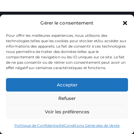
Gérer le consentement
Pour offrir les meilleures expériences, nous utilisons des
technologies telles que les cookies pour stocker et/ou accéder aux
informations des appareils. Le fait de consentir à ces technologies
nous permettra de traiter des données telles que le
La plateforme dédiée à vos souvenirs de karting.
Parcourez les albums, téléchargez vos images, et partagez
comportement de navigation ou les ID uniques sur ce site. Le fait
votre passion.
de ne pas consentir ou de retirer son consentement peut avoir un
effet négatif sur certaines caractéristiques et fonctions.
Focusontrack © 2026. All rights reserved. |
Producted by
TWENTY-ONE CREATION
Accepter
Refuser
Voir les préférences
Politique de Confidentialité
Conditions Générales de Vente