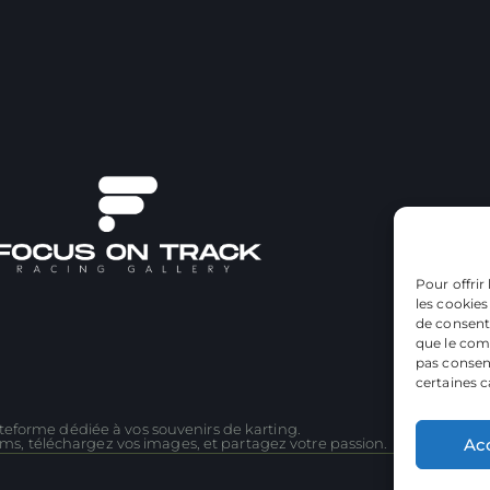
Pour offrir
les cookies
de consenti
que le comp
pas consent
certaines c
teforme dédiée à vos souvenirs de karting.
Ac
ms, téléchargez vos images, et partagez votre passion.