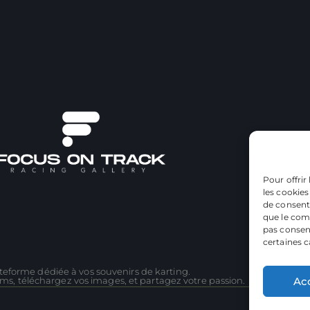
Pour offrir
les cookies
de consenti
que le comp
pas consent
certaines c
teforme dédiée à vos souvenirs de karting.
Ac
ms, téléchargez vos images, et partagez votre passion.