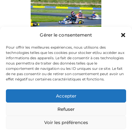
Gérer le consentement
Pour offrir les meilleures expériences, nous utilisons des
technologies telles que les cookies pour stocker et/ou accéder aux
informations des appareils. Le fait de consentir à ces technologies
nous permettra de traiter des données telles que le
comportement de navigation ou les ID uniques sur ce site. Le fait
de ne pas consentir ou de retirer son consentement peut avoir un
effet négatif sur certaines caractéristiques et fonctions.
Accepter
Refuser
La plateforme dédiée à vos souvenirs de karting.
Parcourez les albums, téléchargez vos images, et partagez
votre passion.
Voir les préférences
Focusontrack © 2026. All rights reserved. |