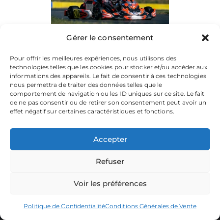
Gérer le consentement
Pour offrir les meilleures expériences, nous utilisons des
technologies telles que les cookies pour stocker et/ou accéder aux
informations des appareils. Le fait de consentir à ces technologies
nous permettra de traiter des données telles que le
comportement de navigation ou les ID uniques sur ce site. Le fait
de ne pas consentir ou de retirer son consentement peut avoir un
effet négatif sur certaines caractéristiques et fonctions.
Accepter
Refuser
La plateforme dédiée à vos souvenirs de karting.
Parcourez les albums, téléchargez vos images, et partagez
votre passion.
Voir les préférences
Focusontrack © 2026. All rights reserved. |
Politique de Confidentialité
Conditions Générales de Vente
Producted by
TWENTY-ONE CREATION