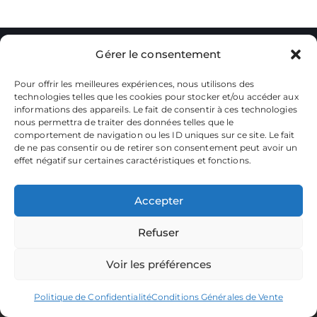
Gérer le consentement
Pour offrir les meilleures expériences, nous utilisons des
technologies telles que les cookies pour stocker et/ou accéder aux
informations des appareils. Le fait de consentir à ces technologies
nous permettra de traiter des données telles que le
La plateforme dédiée à vos souvenirs de karting.
Parcourez les albums, téléchargez vos images, et partagez
comportement de navigation ou les ID uniques sur ce site. Le fait
votre passion.
de ne pas consentir ou de retirer son consentement peut avoir un
effet négatif sur certaines caractéristiques et fonctions.
Focusontrack © 2026. All rights reserved. |
Producted by
TWENTY-ONE CREATION
Accepter
Refuser
Voir les préférences
Politique de Confidentialité
Conditions Générales de Vente