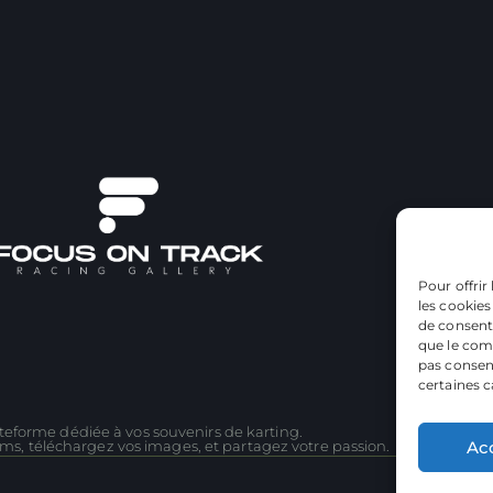
Pour offrir
les cookies
de consenti
que le comp
pas consent
certaines c
teforme dédiée à vos souvenirs de karting.
Ac
ms, téléchargez vos images, et partagez votre passion.